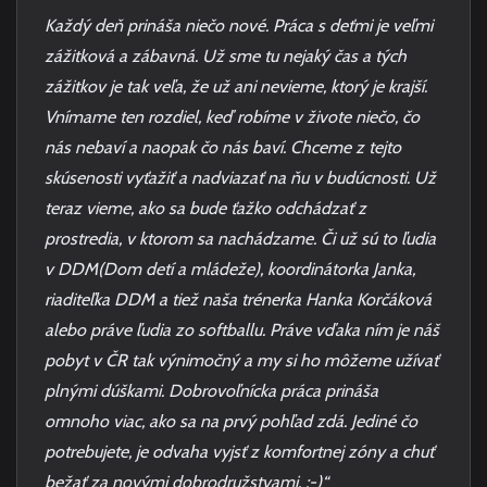
Každý deň prináša niečo nové. Práca s deťmi je veľmi
zážitková a zábavná. Už sme tu nejaký čas a tých
zážitkov je tak veľa, že už ani nevieme, ktorý je krajší.
Vnímame ten rozdiel, keď robíme v živote niečo, čo
nás nebaví a naopak čo nás baví. Chceme z tejto
skúsenosti vyťažiť a nadviazať na ňu v budúcnosti. Už
teraz vieme, ako sa bude ťažko odchádzať z
prostredia, v ktorom sa nachádzame. Či už sú to ľudia
v DDM(Dom detí a mládeže), koordinátorka Janka,
riaditeľka DDM a tiež naša trénerka Hanka Korčáková
alebo práve ľudia zo softballu. Práve vďaka ním je náš
pobyt v ČR tak výnimočný a my si ho môžeme užívať
plnými dúškami. Dobrovoľnícka práca prináša
omnoho viac, ako sa na prvý pohľad zdá. Jediné čo
potrebujete, je odvaha vyjsť z komfortnej zóny a chuť
bežať za novými dobrodružstvami. :-)“