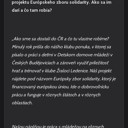
projektu Európskeho zboru solidarity. Ako sa im
darí a čo tam robia?
„Ako sme sa dostali do ČR a čo tu vlastne robíme?
Minulý rok prišla do nášho klubu ponuka, v ktorej sa
písalo o práci s deťmi v Detskom domove mládeži v
Českých Budějoviciach a zároveň využiť príležitosť
hrať a trénovať v klube Žraloci Ledenice. Náš projekt
nájdete pod názvom Európsky zbor solidarity, ktorý je
financovaný európskou úniou. Ide o dobrovoľnícku
prácu a funguje v rôznych štátoch a v rôznych
oblastiach.
Našou náplňou je práca s mládežou na rôznych