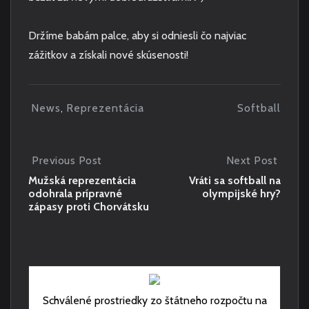
Držíme babám palce, aby si odniesli čo najviac
zážitkov a získali nové skúsenosti!
News
Reprezentácia
Softball
,
P
Previous Post
Next Post
P
N
R
E
o
Mužská reprezentácia
Vráti sa softball na
E
X
odohrala prípravné
olympijské hry?
V
T
s
zápasy proti Chorvátsku
I
P
O
O
t
U
S
S
T
n
P
:
O
V
a
S
R
Schválené prostriedky zo štátneho rozpočtu na
T
Á