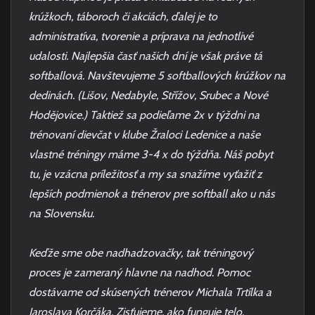
krúžkoch, táboroch či akciách, ďalej je to
administratíva, tvorenie a príprava na jednotlivé
udalosti. Najlepšia časť našich dní je však práve tá
softballová. Navštevujeme 5 softballových krúžkov na
dedinách. (Lišov, Nedabyle, Střížov, Srubec a Nové
Hodějovice.) Taktiež sa podieľame 2x v týždni na
trénovaní dievčat v klube Žraloci Ledenice a naše
vlastné tréningy máme 3-4 x do týždňa. Náš pobyt
tu, je vzácna príležitosť a my sa snažíme vyťažiť z
lepších podmienok a trénerov pre softball ako u nás
na Slovensku.
Keďže sme obe nadhadzovačky, tak tréningový
proces je zameraný hlavne na nadhod. Pomoc
dostávame od skúsených trénerov Michala Trtílka a
Jaroslava Korčáka. Zisťujeme, ako funguje telo,