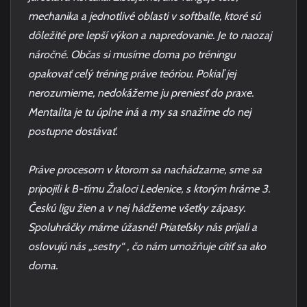
mechanika a jednotlivé oblasti v softballe, ktoré sú
dôležité pre lepší výkon a napredovanie. Je to naozaj
náročné. Občas si musíme doma po tréningu
opakovať celý tréning práve teóriou. Pokiaľ jej
nerozumieme, nedokážeme ju preniesť do praxe.
Mentalita je tu úplne iná a my sa snažíme do nej
postupne dostávať.
Práve procesom v ktorom sa nachádzame, sme sa
pripojili k B-tímu Žraloci Ledenice, s ktorým hráme 3.
Českú ligu žien a v nej hádžeme všetky zápasy.
Spoluhráčky máme úžasné! Priateľsky nás prijali a
oslovujú nás „sestry“ , čo nám umožňuje cítiť sa ako
doma.