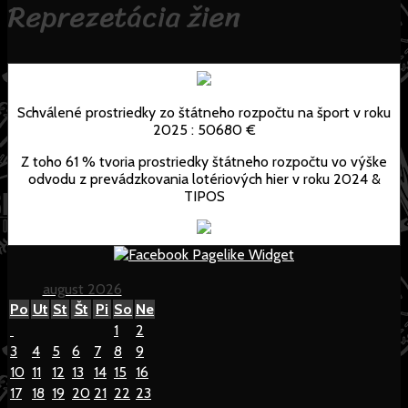
Reprezetácia žien
Schválené prostriedky zo štátneho rozpočtu na šport v roku
2025 : 50680 €
Z toho 61 % tvoria prostriedky štátneho rozpočtu vo výške
odvodu z prevádzkovania lotériových hier v roku 2024 &
TIPOS
august 2026
Po
Ut
St
Št
Pi
So
Ne
1
2
3
4
5
6
7
8
9
10
11
12
13
14
15
16
17
18
19
20
21
22
23