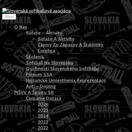
>
Skip
to
Menu
content
O Nás
Súťaže – Aktivity
Súťaže A Aktivity
Zápisy Zo Zápasov A Štatistiky
Euroliga
Školenia
Softball Na Slovensku
Osobnosti Slovenského Softballu
Plénum SSA
Historické Umiestnenia Reprezentácií
Anti – Doping
MŠVV A Športu SR
Čerpanie Dotácii
2026
2025
2024
2023
2022