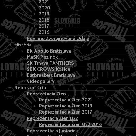
2021
2020
2019
2018
2017
2016
Povinne Zverejňované Údaje
História
BK Apollo Bratislava
MaSK Pezinok
SK Trnava PANTHERS
SBK CROWS Košice
Batbreakers Bratislava
Videogallery
Reprezentácia
Reprezetácia Žien
Reprezentácia Žien 2021
Reprezentácia Žien 2019
Reprezentácia Žien 2017
Reprezentácia Žien U22
Reprezentácia Žien U22 2016
Reprezentácia Junioriek