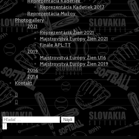
Reprezentácia Kadetiek
Reprezentácia Kadetiek 2017
Reprezentácia Mužov
Photogallery
2021
Reprezentácia Žien 2021
Majstrovstvá Európy Žien 2021
Finále APL:TT
2019
Majstrovstvá Európy Žien U16
Majstrovstvá Európy Žien 2019
2016
2014
Kontakt
Hľadať:
Hľadať:
Close
Search