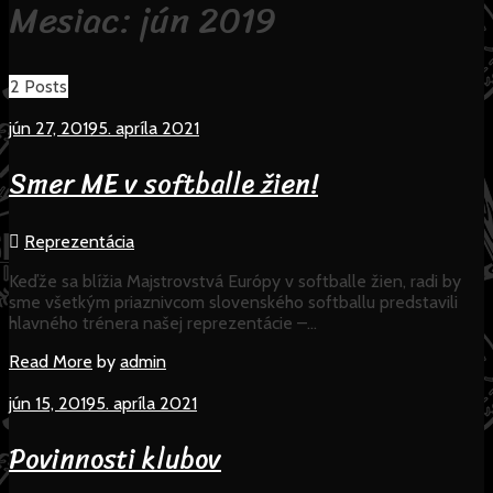
Mesiac:
jún 2019
2 Posts
jún 27, 2019
5. apríla 2021
Smer ME v softballe žien!
Reprezentácia
Keďže sa blížia Majstrovstvá Európy v softballe žien, radi by
sme všetkým priaznivcom slovenského softballu predstavili
hlavného trénera našej reprezentácie –…
Read
Read More
by
admin
More
jún 15, 2019
5. apríla 2021
Povinnosti klubov