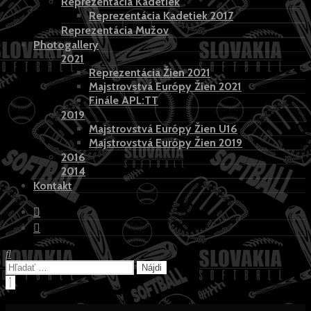
Reprezentácia Kadetiek
Reprezentácia Kadetiek 2017
Reprezentácia Mužov
Photogallery
2021
Reprezentácia Žien 2021
Majstrovstvá Európy Žien 2021
Finále APL:TT
2019
Majstrovstvá Európy Žien U16
Majstrovstvá Európy Žien 2019
2016
2014
Kontakt
Hľadať:
Hľadať:
Close
Search