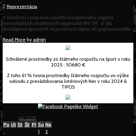
Reprezentácia
V súvislosti s prípravou nového komplexného registra
mimovládnych neziskových organizácií MV SR, si Vás
dovoľujeme upozorniť na povinnosť zápisu do pripravovaného…
Read
Read More
by
admin
More
Schválené prostriedky zo štátneho rozpočtu na šport v roku
2025 : 50680 €
Z toho 61 % tvoria prostriedky štátneho rozpočtu vo výške
odvodu z prevádzkovania lotériových hier v roku 2024 &
TIPOS
jún 2019
Po
Ut
St
Št
Pi
So
Ne
1
2