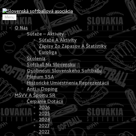
>
Skip
to
Menu
content
O Nás
Súťaže – Aktivity
Súťaže A Aktivity
Zápisy Zo Zápasov A Štatistiky
Euroliga
Školenia
Softball Na Slovensku
Osobnosti Slovenského Softballu
Plénum SSA
Historické Umiestnenia Reprezentácií
Anti – Doping
MŠVV A Športu SR
Čerpanie Dotácii
2026
2025
2024
2023
2022