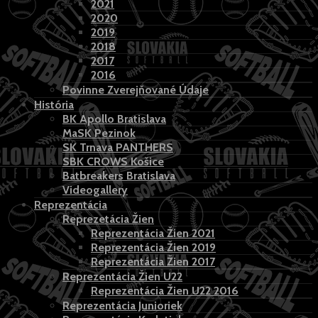
2021
2020
2019
2018
2017
2016
Povinne Zverejňované Údaje
História
BK Apollo Bratislava
MaSK Pezinok
SK Trnava PANTHERS
SBK CROWS Košice
Batbreakers Bratislava
Videogallery
Reprezentácia
Reprezetácia Žien
Reprezentácia Žien 2021
Reprezentácia Žien 2019
Reprezentácia Žien 2017
Reprezentácia Žien U22
Reprezentácia Žien U22 2016
Reprezentácia Junioriek