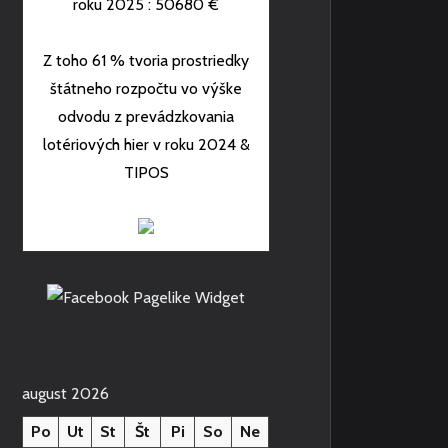
roku 2025 : 50680 €
Z toho 61 % tvoria prostriedky
štátneho rozpočtu vo výške
odvodu z prevádzkovania
lotériových hier v roku 2024 &
TIPOS
august 2026
Po
Ut
St
Št
Pi
So
Ne