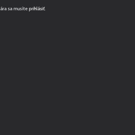
ára sa musíte
prihlásiť
.