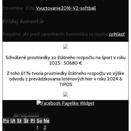
December 2016
Vyuctovanie2016-V2-softball
Pridaj komentár
Prepáčte, ale pred zanechaním komentára sa musíte
prihlásiť
.
Schválené prostriedky zo štátneho rozpočtu na šport v roku
2025 : 50680 €
Z toho 61 % tvoria prostriedky štátneho rozpočtu vo výške
odvodu z prevádzkovania lotériových hier v roku 2024 &
TIPOS
august 2026
Po
Ut
St
Št
Pi
So
Ne
1
2