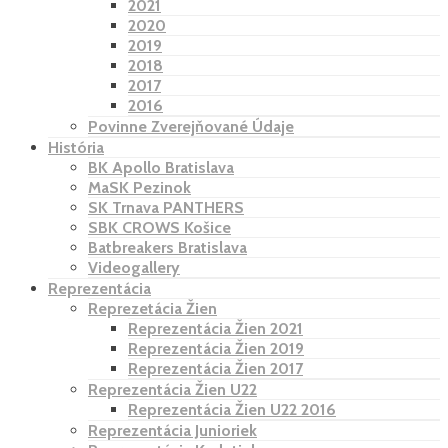
2021
2020
2019
2018
2017
2016
Povinne Zverejňované Údaje
História
BK Apollo Bratislava
MaSK Pezinok
SK Trnava PANTHERS
SBK CROWS Košice
Batbreakers Bratislava
Videogallery
Reprezentácia
Reprezetácia Žien
Reprezentácia Žien 2021
Reprezentácia Žien 2019
Reprezentácia Žien 2017
Reprezentácia Žien U22
Reprezentácia Žien U22 2016
Reprezentácia Junioriek