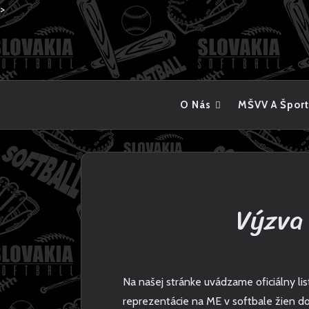
>
Skip
to
content
O Nás
MŠVV A Šport
Výzva 
Na našej stránke uvádzame oficiálny li
reprezentácie na ME v softbale žien do