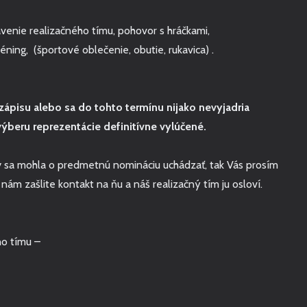
tavenie realizačného tímu, pohovor s hráčkami,
réning, (športové oblečenie, obutie, rukavica) .
ápisu alebo sa do tohto termínu nijako nevyjadria
ýberu reprezentácie definitívne vylúčené.
by sa mohla o predmetnú nomináciu uchádzať, tak Vás prosím
nám zašlite kontakt na ňu a náš realizačný tím ju osloví.
ho tímu –