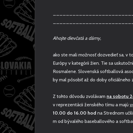
________________________
________________________
Ahojte dievčatá a dámy,
ako ste mali možnosť dozvedieť sa, v t
Európy v kategórii žien. Tie sa uskutoč
Rosmalene. Slovenská softballová asoc
by mal pôsobiť až do doby oficiálneho 
Z tohto dôvodu zvolávam
na sobotu 24
v reprezentácii ženského tímu a majú
v
10.00 do 16.00 hod
na Strednom učili
m od bývalého baseballového a softball