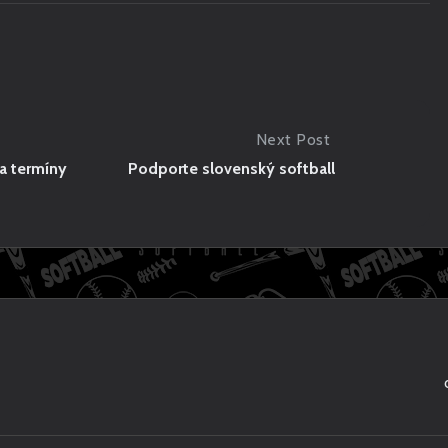
Next Post
N
E
 a termíny
Podporte slovenský softball
X
T
P
O
S
T
:
P
O
D
P
O
R
T