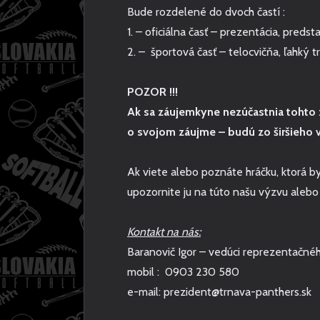
Bude rozdelené do dvoch častí :
1. – oficiálna časť – prezentácia, preds
2. – športová časť – telocvičňa, ľahký t
POZOR !!!
Ak sa záujemkyne nezúčastnia tohto z
o svojom záujme – budú zo širšieho v
Ak viete alebo poznáte hráčku, ktorá 
upozornite ju na túto našu výzvu alebo 
Kontakt na nás:
Baranovič Igor – vedúci reprezentačné
mobil : 0903 230 580
e-mail: prezident@trnava-panthers.sk