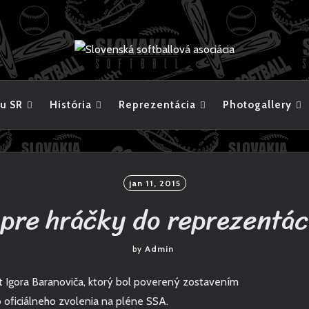
u SR
História
Reprezentácia
Photogallery
jan 11, 2015
pre hráčky do reprezentác
by
Admin
st Igora Baranoviča, ktorý bol poverený zostavením
 oficiálneho zvolenia na pléne SSA.