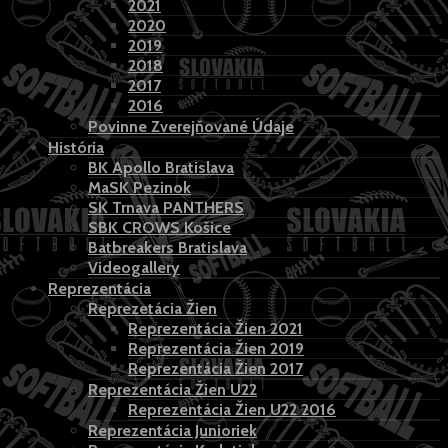
2021
2020
2019
2018
2017
2016
Povinne Zverejňované Údaje
História
BK Apollo Bratislava
MaSK Pezinok
SK Trnava PANTHERS
SBK CROWS Košice
Batbreakers Bratislava
Videogallery
Reprezentácia
Reprezetácia Žien
Reprezentácia Žien 2021
Reprezentácia Žien 2019
Reprezentácia Žien 2017
Reprezentácia Žien U22
Reprezentácia Žien U22 2016
Reprezentácia Junioriek