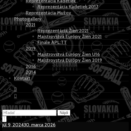
Reprezentácia Kadetiek
Reprezentácia Kadetiek 2017
Reprezentácia Mužov
Photogallery
2021
Reprezentácia Žien 2021
Majstrovstvá Európy Žien 2021
Finále APL:TT
2019
Majstrovstvá Európy Žien U16
Majstrovstvá Európy Žien 2019
2016
2014
Kontakt
Hľadať:
Hľadať:
Close
Search
júl 9, 2024
30. marca 2026