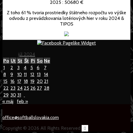
2025 : 50680 €
Z toho 61 % tvoria prostriedky štátneho rozpočtu vo výške
odvodu z prevádzkovania lotériových hier v roku 2024 &
TIPOS
júl 2024
Po
Ut
St
Št
Pi
So
Ne
1
2
3
4
5
6
7
8
9
10
11
12
13
14
15
16
17
18
19
20
21
22
23
24
25
26
27
28
29
30
31
« máj
feb »
office@softballslovakia.com
Copyright © 2026 All Rights Reserved