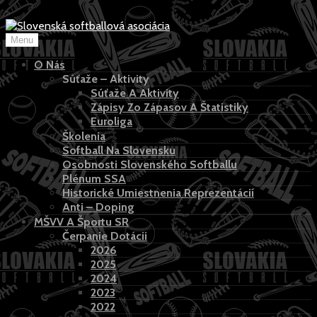
>
Skip
to
Menu
content
O Nás
Súťaže – Aktivity
Súťaže A Aktivity
Zápisy Zo Zápasov A Štatistiky
Euroliga
Školenia
Softball Na Slovensku
Osobnosti Slovenského Softballu
Plénum SSA
Historické Umiestnenia Reprezentácií
Anti – Doping
MŠVV A Športu SR
Čerpanie Dotácii
2026
2025
2024
2023
2022