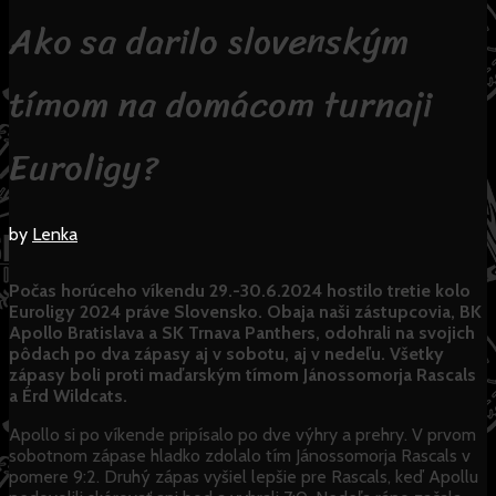
Ako sa darilo slovenským
tímom na domácom turnaji
Euroligy?
by
Lenka
Počas horúceho víkendu 29.-30.6.2024 hostilo tretie kolo
Euroligy 2024 práve Slovensko. Obaja naši zástupcovia, BK
Apollo Bratislava a SK Trnava Panthers, odohrali na svojich
pôdach po dva zápasy aj v sobotu, aj v nedeľu.
Všetky
zápasy boli proti maďarským tímom Jánossomorja Rascals
a Érd Wildcats.
Apollo si po víkende pripísalo po dve výhry a prehry. V prvom
sobotnom zápase hladko zdolalo tím Jánossomorja Rascals v
pomere 9:2. Druhý zápas vyšiel lepšie pre Rascals, keď Apollu