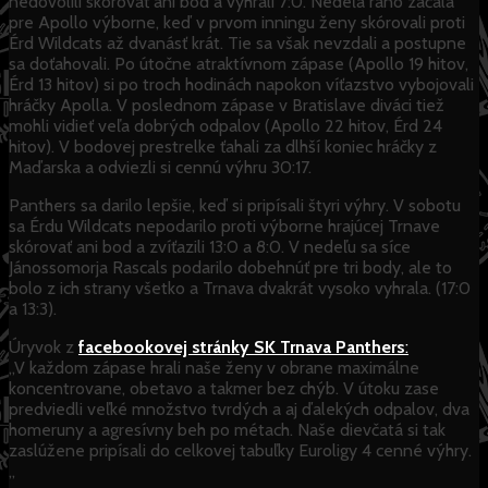
nedovolili skórovať ani bod a vyhrali 7:0. Nedeľa ráno začala
pre Apollo výborne, keď v prvom inningu ženy skórovali proti
Érd Wildcats až dvanásť krát. Tie sa však nevzdali a postupne
sa doťahovali. Po útočne atraktívnom zápase (Apollo 19 hitov,
Érd 13 hitov) si po troch hodinách napokon víťazstvo vybojovali
hráčky Apolla. V poslednom zápase v Bratislave diváci tiež
mohli vidieť veľa dobrých odpalov (Apollo 22 hitov, Érd 24
hitov). V bodovej prestrelke ťahali za dlhší koniec hráčky z
Maďarska a odviezli si cennú výhru 30:17.
Panthers sa darilo lepšie, keď si pripísali štyri výhry. V sobotu
sa Érdu Wildcats nepodarilo proti výborne hrajúcej Trnave
skórovať ani bod a zvíťazili 13:0 a 8:0. V nedeľu sa síce
Jánossomorja Rascals podarilo dobehnúť pre tri body, ale to
bolo z ich strany všetko a Trnava dvakrát vysoko vyhrala. (17:0
a 13:3).
Úryvok z
facebookovej stránky SK Trnava Panthers
:
„V každom zápase hrali naše ženy v obrane maximálne
koncentrovane, obetavo a takmer bez chýb. V útoku zase
predviedli veľké množstvo tvrdých a aj ďalekých odpalov, dva
homeruny a agresívny beh po métach. Naše dievčatá si tak
zaslúžene pripísali do celkovej tabuľky Euroligy 4 cenné výhry.
„