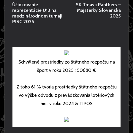
R
E
o
Účinkovanie
SK Trnava Panthers –
E
X
reprezentácie U13 na
Majsterky Slovenska
V
T
s
medzinárodnom turnaji
2025
I
P
PISC 2025
O
O
t
U
S
S
T
n
P
:
O
S
a
S
K
T
T
v
Schválené prostriedky zo štátneho rozpočtu na
:
R
šport v roku 2025 : 50680 €
Ú
N
i
Č
A
I
V
g
Z toho 61 % tvoria prostriedky štátneho rozpočtu
N
A
K
P
a
vo výške odvodu z prevádzkovania lotériových
O
A
hier v roku 2024 & TIPOS
V
N
t
A
T
N
H
i
I
E
E
R
R
S