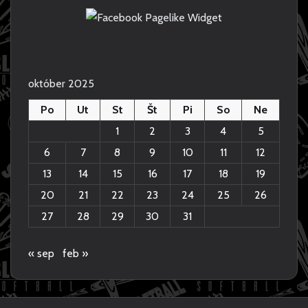
o
E
–
n
P
M
R
A
E
J
Z
S
E
T
október 2025
N
E
T
R
Po
Ut
St
Št
Pi
So
Ne
Á
K
C
Y
1
2
3
4
5
I
S
6
7
8
9
10
11
12
E
L
U
O
13
14
15
16
17
18
19
1
V
20
21
22
23
24
25
26
3
E
N
N
27
28
29
30
31
A
S
M
K
E
A
« sep
feb »
D
2
Z
0
I
2
N
5