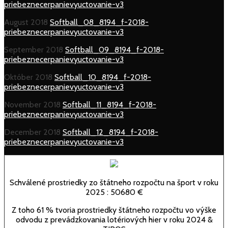
priebeznecerpanievyuctovanie-v3
August 2018
Softball_08_8194_f-2018-
priebeznecerpanievyuctovanie-v3
September 2018
Softball_09_8194_f-2018-
priebeznecerpanievyuctovanie-v3
Október 2018
Softball_10_8194_f-2018-
priebeznecerpanievyuctovanie-v3
November 2018
Softball_11_8194_f-2018-
priebeznecerpanievyuctovanie-v3
December 2018
Softball_12_8194_f-2018-
priebeznecerpanievyuctovanie-v3
Schválené prostriedky zo štátneho rozpočtu na šport v roku
2025 : 50680 €
Z toho 61 % tvoria prostriedky štátneho rozpočtu vo výške
odvodu z prevádzkovania lotériových hier v roku 2024 &