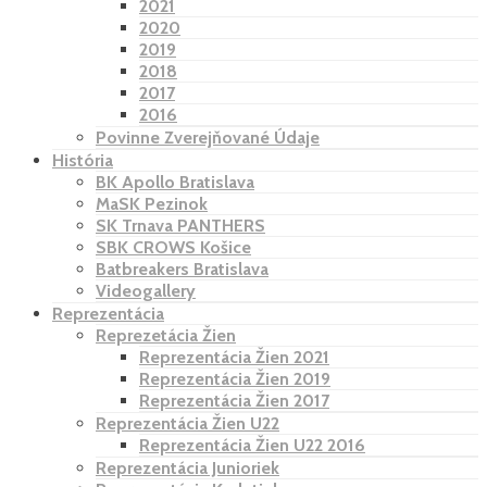
2021
2020
2019
2018
2017
2016
Povinne Zverejňované Údaje
História
BK Apollo Bratislava
MaSK Pezinok
SK Trnava PANTHERS
SBK CROWS Košice
Batbreakers Bratislava
Videogallery
Reprezentácia
Reprezetácia Žien
Reprezentácia Žien 2021
Reprezentácia Žien 2019
Reprezentácia Žien 2017
Reprezentácia Žien U22
Reprezentácia Žien U22 2016
Reprezentácia Junioriek