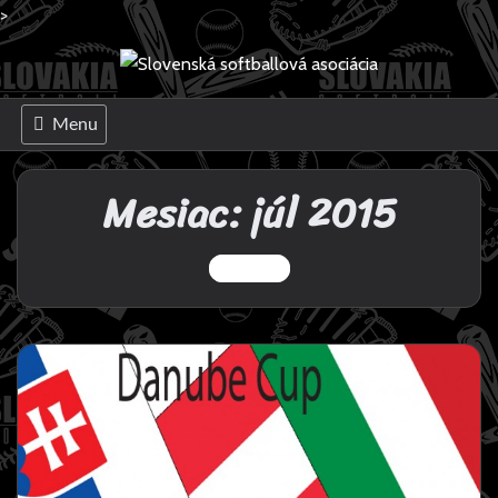
>
Skip
to
content
Menu
Mesiac:
júl 2015
1 Post