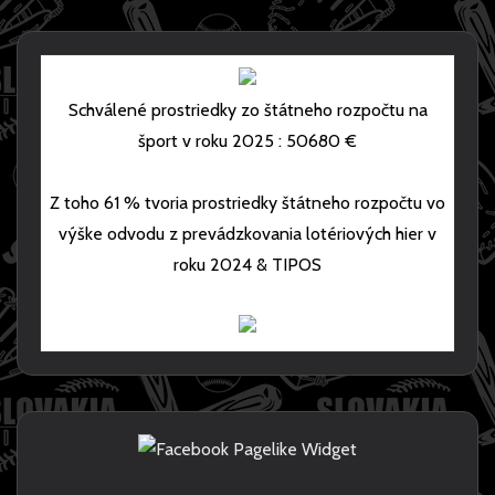
D
M
O
R
E
Schválené prostriedky zo štátneho rozpočtu na
šport v roku 2025 : 50680 €
Z toho 61 % tvoria prostriedky štátneho rozpočtu vo
výške odvodu z prevádzkovania lotériových hier v
roku 2024 & TIPOS