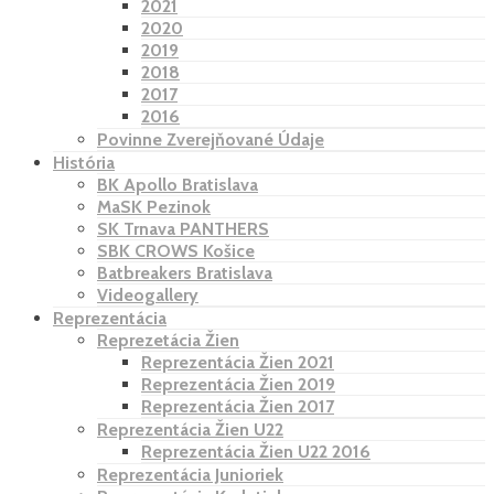
2021
2020
2019
2018
2017
2016
Povinne Zverejňované Údaje
História
BK Apollo Bratislava
MaSK Pezinok
SK Trnava PANTHERS
SBK CROWS Košice
Batbreakers Bratislava
Videogallery
Reprezentácia
Reprezetácia Žien
Reprezentácia Žien 2021
Reprezentácia Žien 2019
Reprezentácia Žien 2017
Reprezentácia Žien U22
Reprezentácia Žien U22 2016
Reprezentácia Junioriek