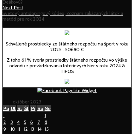
navigation
Ako
Deákovú?
vyzerá
Next
Next Post
rok
Post:
Svetový antidopingový kódex, Zoznam zakázaných látok a
v
Svetový
metód pre rok 2024
Českej
antidopingový
republike
kódex,
pre
Zoznam
Klaudiu
zakázaných
Schválené prostriedky zo štátneho rozpočtu na šport v roku
Mihálkovú
látok
2025 : 50680 €
a
a
Eriku
metód
Z toho 61 % tvoria prostriedky štátneho rozpočtu vo výške
Deákovú?
pre
odvodu z prevádzkovania lotériových hier v roku 2024 &
rok
TIPOS
2024
október 2023
Po
Ut
St
Št
Pi
So
Ne
1
2
3
4
5
6
7
8
9
10
11
12
13
14
15