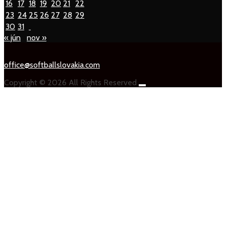
16
17
18
19
20
21
22
23
24
25
26
27
28
29
30
31
« jún
nov »
office@softballslovakia.com
Copyright © 2026 All Rights Reserved