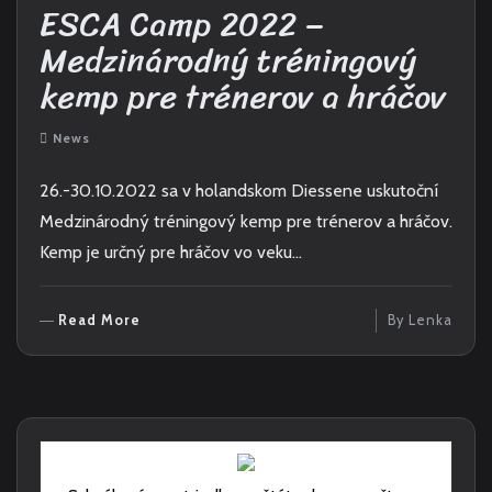
ESCA Camp 2022 –
Medzinárodný tréningový
kemp pre trénerov a hráčov
News
26.-30.10.2022 sa v holandskom Diessene uskutoční
Medzinárodný tréningový kemp pre trénerov a hráčov.
Kemp je určný pre hráčov vo veku…
R
Read More
By
Lenka
E
A
D
M
O
R
E