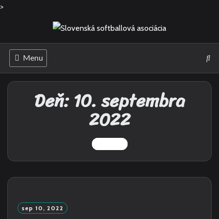
>
Skip
to
content
Menu
Deň:
10. septembra
2022
1 Post
sep 10, 2022