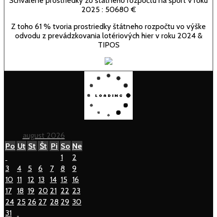
Schválené prostriedky zo štátneho rozpočtu na šport v roku
2025 : 50680 €
Z toho 61 % tvoria prostriedky štátneho rozpočtu vo výške
odvodu z prevádzkovania lotériových hier v roku 2024 &
TIPOS
august 2026
Po
Ut
St
Št
Pi
So
Ne
1
2
3
4
5
6
7
8
9
10
11
12
13
14
15
16
17
18
19
20
21
22
23
24
25
26
27
28
29
30
31