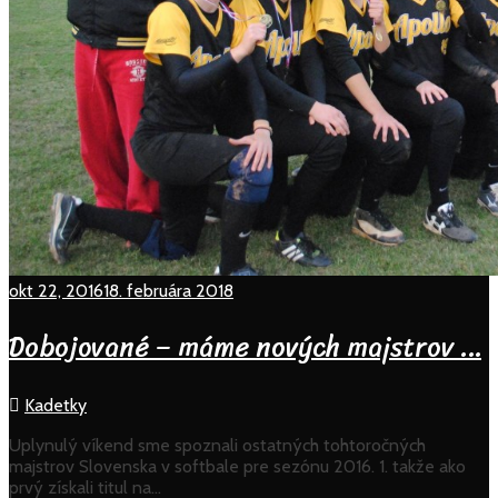
okt 22, 2016
18. februára 2018
Dobojované – máme nových majstrov …
Kadetky
Uplynulý víkend sme spoznali ostatných tohtoročných
majstrov Slovenska v softbale pre sezónu 2016. 1. takže ako
prvý získali titul na…