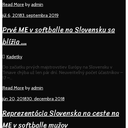
Read
Read More
by
admin
More
júl 6, 2018
3. septembra 2019
Prvé ME v softballe na Slovensku sa
blížia …
Kadetky
Do začiatku prvých majstrovstiev Európy na Slovensku v
Trnave chýba už len pár dní. Neuveriteľný počet účastníkov –
17 –…
Read
Read More
by
admin
More
jún 20, 2018
30. decembra 2018
Reprezentácia Slovenska na ceste na
ME v softballe mužov