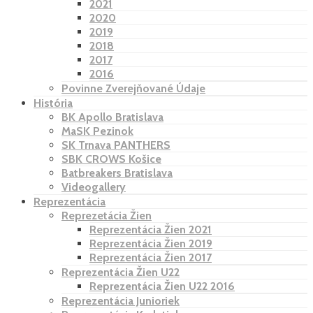
2021
2020
2019
2018
2017
2016
Povinne Zverejňované Údaje
História
BK Apollo Bratislava
MaSK Pezinok
SK Trnava PANTHERS
SBK CROWS Košice
Batbreakers Bratislava
Videogallery
Reprezentácia
Reprezetácia Žien
Reprezentácia Žien 2021
Reprezentácia Žien 2019
Reprezentácia Žien 2017
Reprezentácia Žien U22
Reprezentácia Žien U22 2016
Reprezentácia Junioriek