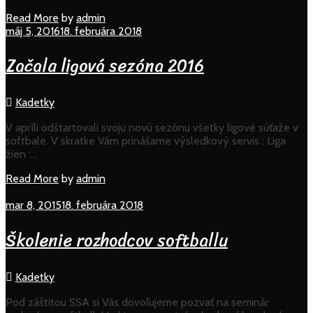
Read
Read More
by
admin
More
máj 5, 2016
18. februára 2018
Začala ligová sezóna 2016
Kadetky
V apríli odštartovali svoju novú sezónu všetky ligové súťaže v
softbale. V skratke Vám prinášame výsledkový servis : Liga
žien :…
Read
Read More
by
admin
More
mar 8, 2015
18. februára 2018
Školenie rozhodcov softballu
Kadetky
Pod záštitou SSA si Vás dovoľujeme pozvať na seminár