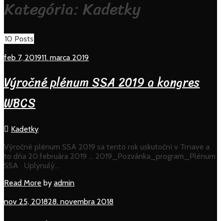
Kategória:
Kadetky
10 Posts
feb 7, 2019
11. marca 2019
Výročné plénum SSA 2019 a kongres
WBCS
Kadetky
Výročné plénum SSA 2019 sa tento rok uskutoční v Trnave a
to dňa 20.februára 2019 … 2019_Pozvánka_program_Plénum
SSA Uplynulý…
Read
Read More
by
admin
More
nov 25, 2018
28. novembra 2018